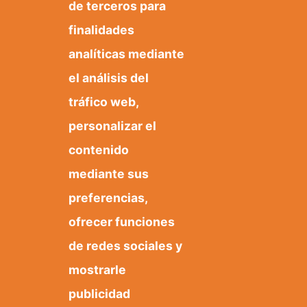
Biblioteca municipal
de terceros para
de Orxeta
finalidades
Accede desde aquí a la web de
analíticas mediante
la Biblioteca Municipal de Orxeta
el análisis del
y consulta todos los servicios
tráfico web,
que ponemos a tu disposición
para sumergirte en el mundo de
personalizar el
la lectura.
contenido
mediante sus
preferencias,
ofrecer funciones
de redes sociales y
mostrarle
publicidad