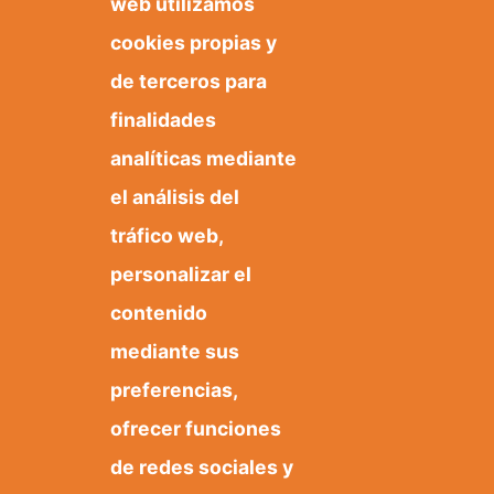
web utilizamos
cookies propias y
de terceros para
Te puede interesar:
finalidades
analíticas mediante
el análisis del
Patrimonio documental
tráfico web,
Época ibérica
personalizar el
contenido
mediante sus
preferencias,
ofrecer funciones
de redes sociales y