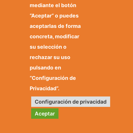
03579 Orxeta, Alicante.
mediante el botón
“Aceptar” o puedes
aceptarlas de forma
+3496 685 50 80
ajuntament@orxeta.es
concreta, modificar
su selección o
rechazar su uso
pulsando en
Política de privacidad
Política de cookies
“Configuración de
Mapa web
Privacidad”.
Configuración de privacidad
© 2020 Web desarrollada por el Servicio de
Informática de Diputación de Alicante
Aceptar