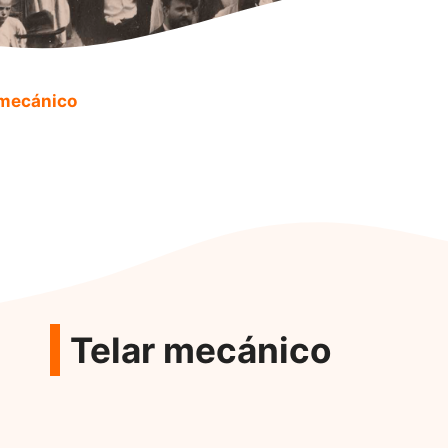
 mecánico
Telar mecánico