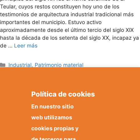
Teular, cuyos restos constituyen hoy uno de los
testimonios de arquitectura industrial tradicional más
importantes del municipio. Estuvo activo
aproximadamente desde el último tercio del siglo XIX
hasta la década de los setenta del siglo XX, incapaz ya
de …
Leer más
Categorías
Industrial
,
Patrimonio material
Política de cookies
En nuestro sitio
web utilizamos
cookies propias y
de terceros para