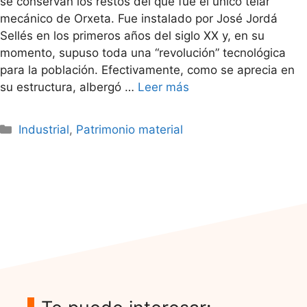
se conservan los restos del que fue el único telar
mecánico de Orxeta. Fue instalado por José Jordá
Sellés en los primeros años del siglo XX y, en su
momento, supuso toda una “revolución” tecnológica
para la población. Efectivamente, como se aprecia en
su estructura, albergó …
Leer más
Categorías
Industrial
,
Patrimonio material