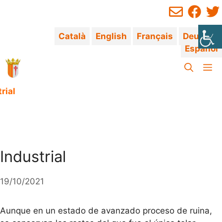
Saltar
al
contenido
Català
English
Français
Deutsch
Español
M
rial
Industrial
19/10/2021
Aunque en un estado de avanzado proceso de ruina,